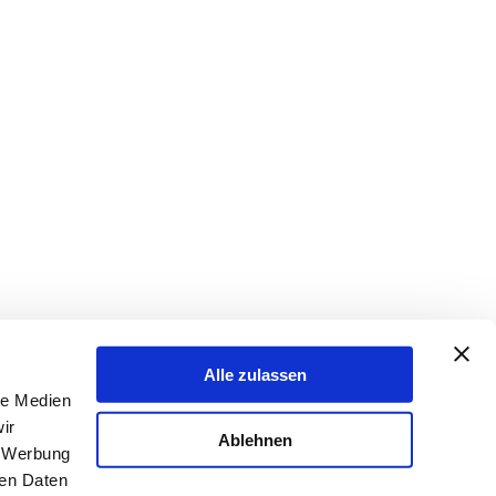
Alle zulassen
le Medien
ir
Ablehnen
, Werbung
ren Daten