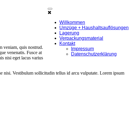
Mobile
Menu
Willkommen
Umzüge + Haushaltsauflösungen
Lagerung
Verpackungsmaterial
Kontakt
im veniam, quis nostrud.
Impressum
gue venenatis. Fusce at
Datenschutzerklärung
is nisi eget lacus varius
e nisi. Vestibulum sollicitudin tellus id arcu vulputate. Lorem ipsum