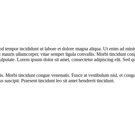
mod tempor incididunt ut labore et dolore magna aliqua. Ut enim ad min
 mauris ullamcorper, vitae semper ligula convallis. Morbi tincidunt con
vulputate. Lorem ipsum dolor sit amet, consectetur adipiscing elit. Sed qu
is. Morbi tincidunt congue venenatis. Fusce at vestibulum nisl, et congu
us suscipit. Praesent tincidunt leo sit amet hendrerit tincidunt.