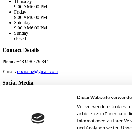
Thursday
9:00 AM
6:00 PM
Friday
9:00 AM
6:00 PM
Saturday
9:00 AM
6:00 PM
Sunday
closed
Contact Details
Phone: +48 998 776 344
E-mail:
docname@gmail.com
Social Media
Facebook
Diese Webseite verwende
Copyright 2024 • Atlas Umzüge Halle │
Impressum
│
Datensc
Wir verwenden Cookies, um
anbieten zu können und di
Informationen zu Ihrer Ve
und Analysen weiter. Unse