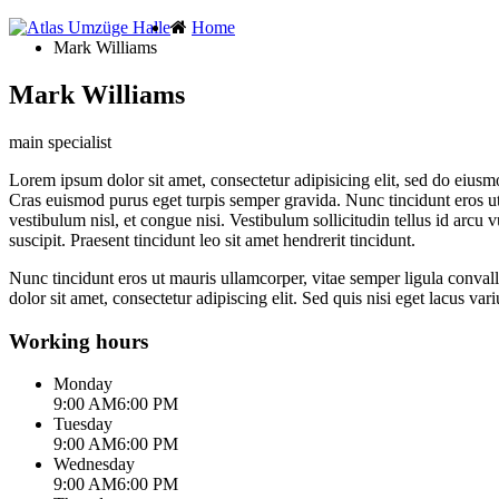
Atlas
Ihr
Home
(current)
Mark Williams
Umzugsprofi
Umzüge
im
Mark Williams
Halle
Raum
main specialist
Halle
und
Lorem ipsum dolor sit amet, consectetur adipisicing elit, sed do eius
Cras euismod purus eget turpis semper gravida. Nunc tincidunt eros ut
Sachsen-
vestibulum nisl, et congue nisi. Vestibulum sollicitudin tellus id arcu 
Anhalt
suscipit. Praesent tincidunt leo sit amet hendrerit tincidunt.
Nunc tincidunt eros ut mauris ullamcorper, vitae semper ligula convall
dolor sit amet, consectetur adipiscing elit. Sed quis nisi eget lacus vari
Working hours
Monday
9:00 AM
6:00 PM
Tuesday
9:00 AM
6:00 PM
Wednesday
9:00 AM
6:00 PM