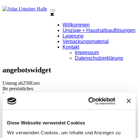
Atlas
Ihr
Mobile
Umzugsprofi
Menu
Umzüge
Willkommen
im
Umzüge + Haushaltsauflösungen
Halle
Raum
Lagerung
Verpackungsmaterial
Halle
Kontakt
und
Impressum
Datenschutzerklärung
Sachsen-
Anhalt
angebotswidget
Umzug ab
250
Euro
Ihr persönliches
Umzugsangebot
rufen Sie uns an
Haushaltsauflösungen
Montageservice
+ Packservice
Diese Webseite verwendet Cookies
Entrümpelung
+ Entsorgung
Wir verwenden Cookies, um Inhalte und Anzeigen zu
Transporte