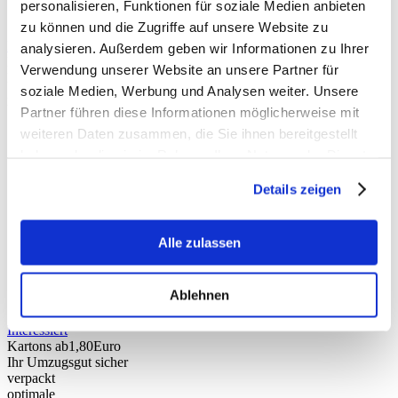
personalisieren, Funktionen für soziale Medien anbieten
Halteverbotszonen
zu können und die Zugriffe auf unsere Website zu
Interessiert
analysieren. Außerdem geben wir Informationen zu Ihrer
Lagerhalle
300
m²
Verwendung unserer Website an unsere Partner für
Ein- und
soziale Medien, Werbung und Analysen weiter. Unsere
Zwischenlagerung
Unser Lagerservice
Partner führen diese Informationen möglicherweise mit
weiteren Daten zusammen, die Sie ihnen bereitgestellt
Trockene
haben oder die sie im Rahmen Ihrer Nutzung der Dienste
Lagerräume
Individuelle
gesammelt haben.
Lagerung Ihres
Details zeigen
Inventares
Lagerbedarf auf
sie angepasst
Alle zulassen
Flexible
Lagerdauer
Tagesgenaue
Ablehnen
Schlussabrechnung
Interessiert
Kartons ab
1,80
Euro
Ihr Umzugsgut sicher
verpackt
optimale